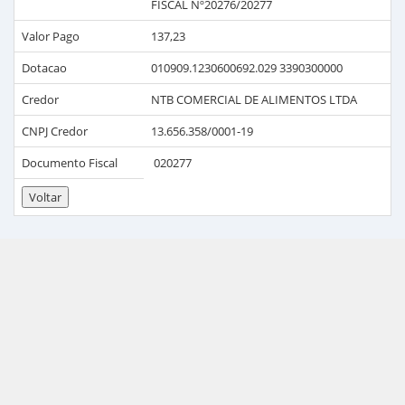
FISCAL Nº20276/20277
Valor Pago
137,23
Dotacao
010909.1230600692.029 3390300000
Credor
NTB COMERCIAL DE ALIMENTOS LTDA
CNPJ Credor
13.656.358/0001-19
Documento Fiscal
020277