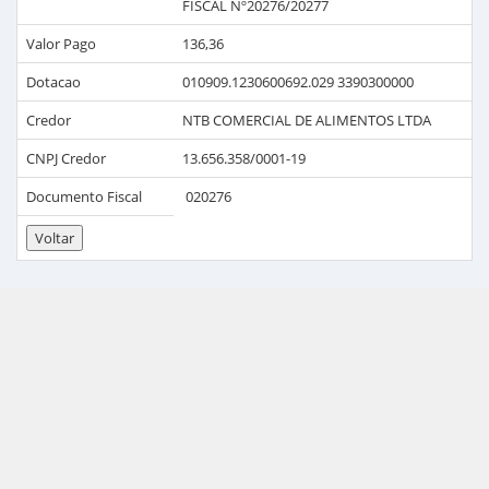
FISCAL Nº20276/20277
Valor Pago
136,36
Dotacao
010909.1230600692.029 3390300000
Credor
NTB COMERCIAL DE ALIMENTOS LTDA
CNPJ Credor
13.656.358/0001-19
Documento Fiscal
020276