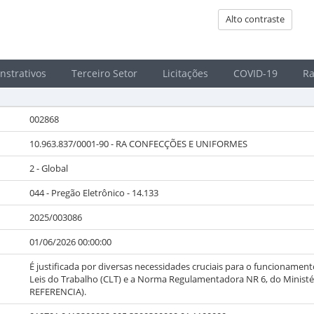
Alto contraste
strativos
Terceiro Setor
Licitações
COVID-19
Ra
002868
10.963.837/0001-90
-
RA CONFECÇÕES E UNIFORMES
2 - Global
044 - Pregão Eletrônico - 14.133
2025/003086
01/06/2026 00:00:00
É justificada por diversas necessidades cruciais para o funcionament
Leis do Trabalho (CLT) e a Norma Regulamentadora NR 6, do Minis
REFERENCIA).